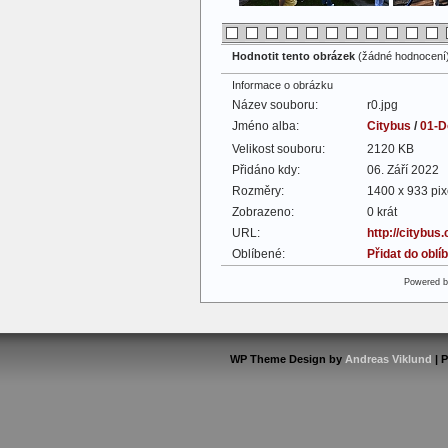
Hodnotit tento obrázek
(žádné hodnocení
Informace o obrázku
Název souboru:
r0.jpg
Jméno alba:
Citybus
/
01-D
Velikost souboru:
2120 KB
Přidáno kdy:
06. Září 2022
Rozměry:
1400 x 933 pix
Zobrazeno:
0 krát
URL:
http://citybus
Oblíbené:
Přidat do obl
Powered 
WP Theme Design by
Andreas Viklund
| 