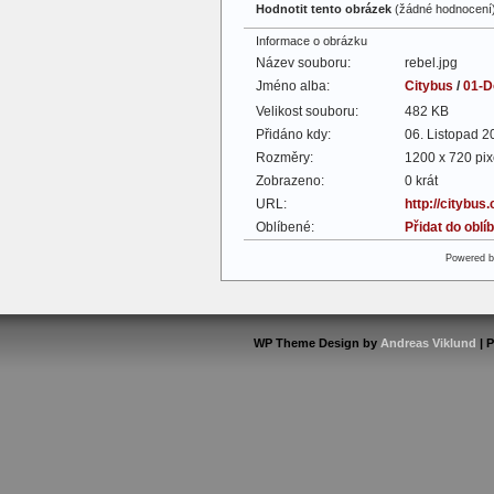
Hodnotit tento obrázek
(žádné hodnocení
Informace o obrázku
Název souboru:
rebel.jpg
Jméno alba:
Citybus
/
01-D
Velikost souboru:
482 KB
Přidáno kdy:
06. Listopad 2
Rozměry:
1200 x 720 pix
Zobrazeno:
0 krát
URL:
http://citybus
Oblíbené:
Přidat do obl
Powered 
WP Theme Design by
Andreas Viklund
| 