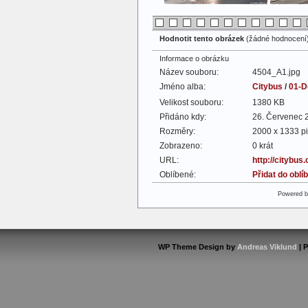
Hodnotit tento obrázek
(žádné hodnocení
Informace o obrázku
Název souboru:
4504_A1.jpg
Jméno alba:
Citybus
/
01-D
Velikost souboru:
1380 KB
Přidáno kdy:
26. Červenec 
Rozměry:
2000 x 1333 pi
Zobrazeno:
0 krát
URL:
http://citybus
Oblíbené:
Přidat do obl
Powered 
WP Theme Design by
Andreas Viklund
| 