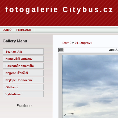
fotogalerie Citybus.cz
DOMŮ
PŘIHLÁSIT
Gallery Menu
Domů
>
01-Doprava
OBRÁZ
Seznam Alb
Nejnovější Obrázky
Poslední Komentáře
Nejprohlíženější
Nejlépe Hodnocené
Oblíbené
Vyhledávání
Facebook