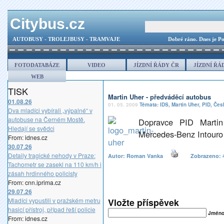
Citybus.cz
AUTOBUSY - TROLEJBUSY - TRAMVAJE
Dobré ráno.
Dnes je Po
FOTODATABÁZE
VIDEO
JÍZDNÍ ŘÁDY ČR
JÍZDNÍ ŘÁ
WEB
TISK
Martin Uher - předváděcí autobus
01.08.26
01. 05. 2009
Témata:
IDS
,
Martin Uher
,
PID
,
Česk
Dva mladíci vybírali „výpalné“ v
autobuse na Černém Mostě.
Dopravce PID Martin
Hledají se svědci
Mercedes-Benz Intouro
From: idnes.cz
30.07.26
Detaily tragické nehody v Praze:
Autor: Roman Vanka
Zobrazeno:
Tachometr se zasekl na 110 km/h i
zásah hrdinného policisty
From: cnn.iprima.cz
29.07.26
Mladíci vypustili v pražském metru
Vložte příspěvek
hasicí přístroj, případ řeší policie
Jméno(
From: idnes.cz