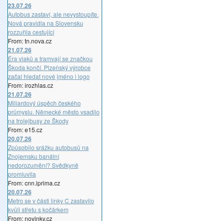
23.07.26
Autobus zastaví, ale nevystoupíte.
Nová pravidla na Slovensku
rozzuřila cestující
From: tn.nova.cz
21.07.26
Éra vlaků a tramvají se značkou
Škoda končí. Plzeňský výrobce
začal hledat nové jméno i logo
From: irozhlas.cz
21.07.26
Miliardový úspěch českého
průmyslu. Německé město vsadilo
na trolejbusy ze Škody
From: e15.cz
20.07.26
Způsobilo srážku autobusů na
Znojemsku banální
nedorozumění? Svědkyně
promluvila
From: cnn.iprima.cz
20.07.26
Metro se v části linky C zastavilo
kvůli střetu s kočárkem
From: novinky.cz