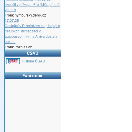
skončil v příkopu. Pro řidiče přiletěl
vrtulník
From: nymbursky.denik.cz
17.07.26
Cestující v Plzeňském kraji bojují s
nefunkční klimatizací v
autobusech. Firma Arriva dostala
pokutu
From: irozhlas.cz
ČSAD
_
Historie ČSAD
Facebook