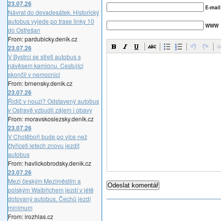
23.07.26
E-mail
Návrat do devadesátek. Historický
autobus vyjede po trase linky 10
WWW
do Ostřešan
From: pardubicky.denik.cz
23.07.26
V Bystrci se střetl autobus s
návěsem kamionu. Cestující
skončil v nemocnici
From: brnensky.denik.cz
23.07.26
Řidič v nouzi? Odstavený autobus
v Ostravě vzbudil zájem i obavy
From: moravskoslezsky.denik.cz
23.07.26
V Chotěboři bude po více než
čtyřiceti letech znovu jezdit
autobus
From: havlickobrodsky.denik.cz
23.07.26
Mezi českým Meziměstím a
polským Walbřichem jezdí v létě
dotovaný autobus. Čechů jezdí
minimum
From: irozhlas.cz