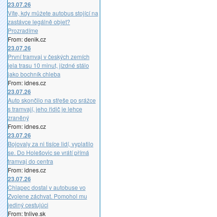
23.07.26
Víte, kdy můžete autobus stojící na
zastávce legálně objet?
Prozradíme
From: denik.cz
23.07.26
První tramvaj v českých zemích
jela trasu 10 minut, jízdné stálo
jako bochník chleba
From: idnes.cz
23.07.26
Auto skončilo na střeše po srážce
s tramvají, jeho řidič je lehce
zraněný
From: idnes.cz
23.07.26
Bojovaly za ni tisíce lidí, vyplatilo
se. Do Holešovic se vrátí přímá
tramvaj do centra
From: idnes.cz
23.07.26
Chlapec dostal v autobuse vo
Zvolene záchvat. Pomohol mu
jediný cestujúci
From: tnlive.sk