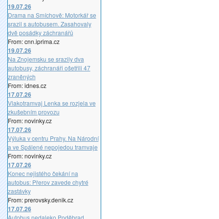
19.07.26
Drama na Smíchově: Motorkář se
srazil s autobusem. Zasahovaly
dvě posádky záchranářů
From: cnn.iprima.cz
19.07.26
Na Znojemsku se srazily dva
autobusy, záchranáři ošetřili 47
zraněných
From: idnes.cz
17.07.26
Vlakotramvaj Lenka se rozjela ve
zkušebním provozu
From: novinky.cz
17.07.26
Výluka v centru Prahy. Na Národní
a ve Spálené nepojedou tramvaje
From: novinky.cz
17.07.26
Konec nejistého čekání na
autobus: Přerov zavede chytré
zastávky
From: prerovsky.denik.cz
17.07.26
Autobus nedaleko Poděbrad