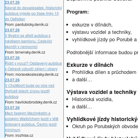
23.07.26
Návrat do devadesátek. Historický
Program:
autobus vyjede po trase linky 10
do Ostřešan
exkurze v dílnách,
From: pardubicky.denik.cz
23.07.26
výstavu vozidel a techniky,
V Bystrci se střetl autobus s
vyhlídkové jízdy po Porubě a 
návěsem kamionu. Cestující
skončil v nemocnici
Podrobnější informace budou p
From: brnensky.denik.cz
23.07.26
Řidič v nouzi? Odstavený autobus
Exkurze v dílnách
v Ostravě vzbudil zájem i obavy
Prohlídka dílen s průchodem
From: moravskoslezsky.denik.cz
a další…
23.07.26
V Chotěboři bude po více než
Výstava vozidel a techniky
čtyřiceti letech znovu jezdit
autobus
Historická vozidla,
From: havlickobrodsky.denik.cz
a další…
23.07.26
Mezi českým Meziměstím a
Vyhlídkové jízdy historick
polským Walbřichem jezdí v létě
dotovaný autobus. Čechů jezdí
Okruh po Porubských obvode
minimum
From: irozhlas.cz