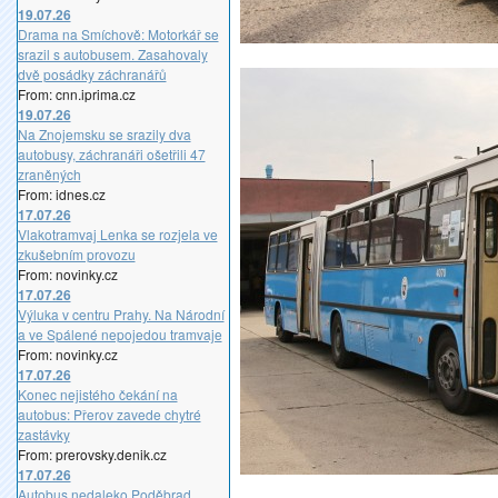
19.07.26
Drama na Smíchově: Motorkář se
srazil s autobusem. Zasahovaly
dvě posádky záchranářů
From: cnn.iprima.cz
19.07.26
Na Znojemsku se srazily dva
autobusy, záchranáři ošetřili 47
zraněných
From: idnes.cz
17.07.26
Vlakotramvaj Lenka se rozjela ve
zkušebním provozu
From: novinky.cz
17.07.26
Výluka v centru Prahy. Na Národní
a ve Spálené nepojedou tramvaje
From: novinky.cz
17.07.26
Konec nejistého čekání na
autobus: Přerov zavede chytré
zastávky
From: prerovsky.denik.cz
17.07.26
Autobus nedaleko Poděbrad