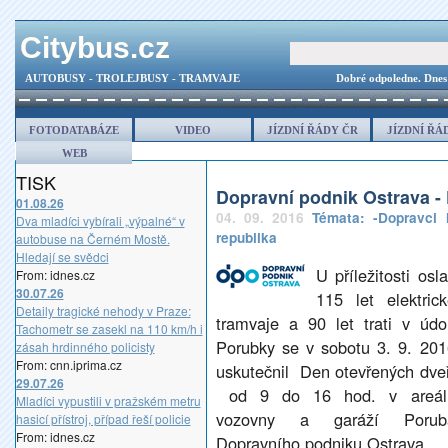
Citybus.cz
AUTOBUSY - TROLEJBUSY - TRAMVAJE
Dobré odpoledne.
Dnes
FOTODATABÁZE
VIDEO
JÍZDNÍ ŘÁDY ČR
JÍZDNÍ ŘÁ
WEB
TISK
Dopravní podnik Ostrava -
01.08.26
04. 09. 2016
Témata:
-Dopravci
Dva mladíci vybírali „výpalné“ v
republika
autobuse na Černém Mostě.
Hledají se svědci
U příležitosti osl
From: idnes.cz
30.07.26
115 let elektrick
Detaily tragické nehody v Praze:
tramvaje a 90 let trati v údol
Tachometr se zasekl na 110 km/h i
Porubky se v sobotu 3. 9. 201
zásah hrdinného policisty
From: cnn.iprima.cz
uskutečnil Den otevřených dveř
29.07.26
od 9 do 16 hod. v areál
Mladíci vypustili v pražském metru
vozovny a garáží Porub
hasicí přístroj, případ řeší policie
From: idnes.cz
Dopravního podniku Ostrava.