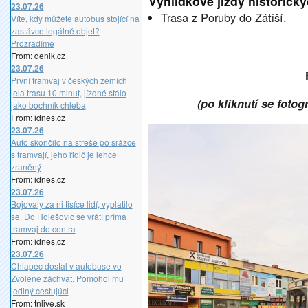
Vyhlídkové jízdy historický
23.07.26
Trasa z Poruby do Zátiší.
Víte, kdy můžete autobus stojící na
zastávce legálně objet?
Prozradíme
From: denik.cz
23.07.26
První tramvaj v českých zemích
jela trasu 10 minut, jízdné stálo
(po kliknutí se fotog
jako bochník chleba
From: idnes.cz
23.07.26
Auto skončilo na střeše po srážce
s tramvají, jeho řidič je lehce
zraněný
From: idnes.cz
23.07.26
Bojovaly za ni tisíce lidí, vyplatilo
se. Do Holešovic se vrátí přímá
tramvaj do centra
From: idnes.cz
23.07.26
Chlapec dostal v autobuse vo
Zvolene záchvat. Pomohol mu
jediný cestujúci
From: tnlive.sk