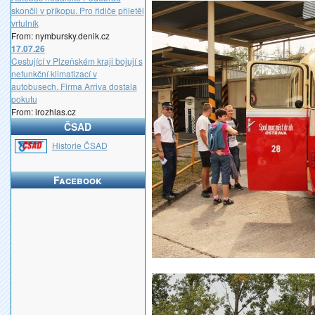
skončil v příkopu. Pro řidiče přiletěl
vrtulník
From: nymbursky.denik.cz
17.07.26
Cestující v Plzeňském kraji bojují s
nefunkční klimatizací v
autobusech. Firma Arriva dostala
pokutu
From: irozhlas.cz
ČSAD
_
Historie ČSAD
Facebook