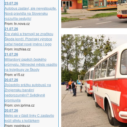
23.07.26
Autobus zastaví, ale nevystoupíte.
Nová pravidla na Slovensku
rozzuřila cestující
From: tn.nova.cz
21.07.26
Éra vlaků a tramvají se značkou
Škoda končí. Plzeňský výrobce
začal hledat nové jméno i logo
From: irozhlas.cz
21.07.26
Miliardový úspěch českého
průmyslu. Německé město vsadilo
na trolejbusy ze Škody
From: e15.cz
20.07.26
Způsobilo srážku autobusů na
Znojemsku banální
nedorozumění? Svědkyně
promluvila
From: cnn.iprima.cz
20.07.26
Metro se v části linky C zastavilo
kvůli střetu s kočárkem
From: novinky.cz