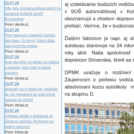
23.07.26
aj vzdelávanie budúcich vodičo
Víte, kdy můžete autobus stojící na
v SOŠ automobilovej v Koši
zastávce legálně objet?
oboznamujú s chodom dopravnej
Prozradíme
From: denik.cz
profesií. Veríme, že v budúcnosti
23.07.26
První tramvaj v českých zemích
Ďalším faktorom je napr. aj sl
jela trasu 10 minut, jízdné stálo
autobusu stanovuje na 24 rokov
jako bochník chleba
From: idnes.cz
roky skôr. Naša spoločnosť 
23.07.26
dopravcov Slovenska, ktoré sa s
Auto skončilo na střeše po srážce
s tramvají, jeho řidič je lehce
DPMK uvažuje o rozšírení p
zraněný
From: idnes.cz
Záujemcom o profesiu vodič
23.07.26
absolvovaní kurzu autoškoly mo
Bojovaly za ni tisíce lidí, vyplatilo
na skupinu D.
se. Do Holešovic se vrátí přímá
tramvaj do centra
From: idnes.cz
23.07.26
Chlapec dostal v autobuse vo
Zvolene záchvat. Pomohol mu
jediný cestujúci
From: tnlive.sk