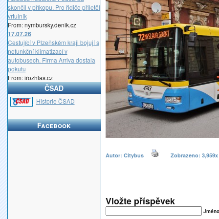
skončil v příkopu. Pro řidiče přiletěl
vrtulník
From: nymbursky.denik.cz
17.07.26
Cestující v Plzeňském kraji bojují s
nefunkční klimatizací v
autobusech. Firma Arriva dostala
pokutu
From: irozhlas.cz
ČSAD
_
Historie ČSAD
Facebook
Autor: Citybus
Zobrazeno: 3,95
Vložte příspěvek
Jméno(