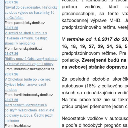
23.07.26
počtom vodičov, ktorí s
Návrat do devadesátek. Historický
autobus vyjede po trase linky 10
práceneschopní, sa tento vá
do Ostřešan
každodennej výprave MHD. Je
From: pardubicky.denik.cz
predprázdninového režimu verej
23.07.26
V Bystrci se střetl autobus s
návěsem kamionu. Cestující
V termíne od 1.6.2017 do 30
skončil v nemocnici
16, 18, 19, 27, 29, 34, 36, 
From: brnensky.denik.cz
predprázdninovom režime. Pre
23.07.26
Řidič v nouzi? Odstavený autobus
poriadky.
Zverejnené budú na 
v Ostravě vzbudil zájem i obavy
na webovej stránke dopravcu
From: moravskoslezsky.denik.cz
23.07.26
Za posledné obdobie ukonč
V Chotěboři bude po více než
čtyřiceti letech znovu jezdit
autobusov (16% z celkového poč
autobus
rokoch sa odchádzajúcich vodičo
From: havlickobrodsky.denik.cz
Na trhu práce totiž nie sú tak
23.07.26
Mezi českým Meziměstím a
prácu prejaví priemerne jeden 
polským Walbřichem jezdí v létě
dotovaný autobus. Čechů jezdí
Nedostatok vodičov v autobuso
minimum
a podľa dlhodobých prognóz sa 
From: irozhlas.cz