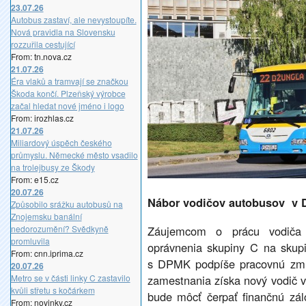
23.07.26
Autobus zastaví, ale nevystoupíte.
Nová pravidla na Slovensku
rozzuřila cestující
From: tn.nova.cz
21.07.26
Éra vlaků a tramvají se značkou
Škoda končí. Plzeňský výrobce
začal hledat nové jméno i logo
From: irozhlas.cz
21.07.26
Miliardový úspěch českého
průmyslu. Německé město vsadilo
na trolejbusy ze Škody
From: e15.cz
20.07.26
Nábor vodičov autobusov v 
Způsobilo srážku autobusů na
Znojemsku banální
nedorozumění? Svědkyně
Záujemcom o prácu vodiča
promluvila
oprávnenia skupiny C na skupi
From: cnn.iprima.cz
s DPMK podpíše pracovnú zml
20.07.26
Metro se v části linky C zastavilo
zamestnania získa nový vodič 
kvůli střetu s kočárkem
bude môcť čerpať finančnú zál
From: novinky.cz