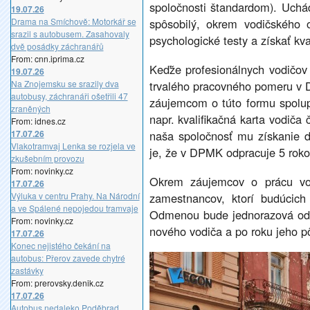
spoločnosti štandardom). Uchá
19.07.26
Drama na Smíchově: Motorkář se
spôsobilý, okrem vodičského 
srazil s autobusem. Zasahovaly
psychologické testy a získať kv
dvě posádky záchranářů
From: cnn.iprima.cz
Keďže profesionálnych vodičov 
19.07.26
Na Znojemsku se srazily dva
trvalého pracovného pomeru v 
autobusy, záchranáři ošetřili 47
záujemcom o túto formu spolup
zraněných
napr. kvalifikačná karta vodiča 
From: idnes.cz
17.07.26
naša spoločnosť mu získanie d
Vlakotramvaj Lenka se rozjela ve
je, že v DPMK odpracuje 5 roko
zkušebním provozu
From: novinky.cz
Okrem záujemcov o prácu vo
17.07.26
Výluka v centru Prahy. Na Národní
zamestnancov, ktorí budúcic
a ve Spálené nepojedou tramvaje
Odmenou bude jednorazová odm
From: novinky.cz
nového vodiča a po roku jeho p
17.07.26
Konec nejistého čekání na
autobus: Přerov zavede chytré
zastávky
From: prerovsky.denik.cz
17.07.26
Autobus nedaleko Poděbrad