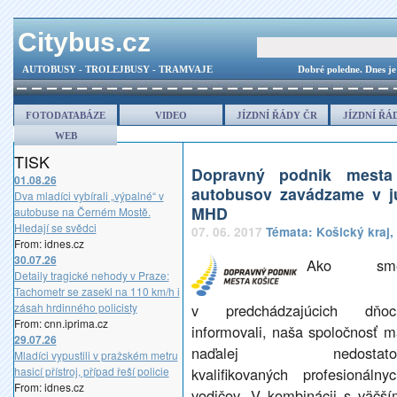
Citybus.cz
AUTOBUSY - TROLEJBUSY - TRAMVAJE
Dobré poledne.
Dnes je
FOTODATABÁZE
VIDEO
JÍZDNÍ ŘÁDY ČR
JÍZDNÍ ŘÁ
WEB
TISK
Dopravný podnik mesta
01.08.26
autobusov zavádzame v jú
Dva mladíci vybírali „výpalné“ v
MHD
autobuse na Černém Mostě.
Hledají se svědci
07. 06. 2017
Témata:
Košický kraj
,
From: idnes.cz
30.07.26
Ako sm
Detaily tragické nehody v Praze:
Tachometr se zasekl na 110 km/h i
zásah hrdinného policisty
v predchádzajúcich dňoc
From: cnn.iprima.cz
informovali, naša spoločnosť m
29.07.26
naďalej nedostato
Mladíci vypustili v pražském metru
hasicí přístroj, případ řeší policie
kvalifikovaných profesionálnyc
From: idnes.cz
vodičov. V kombinácii s väčší