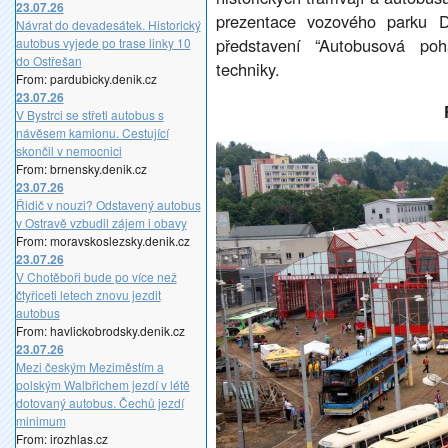
23.07.26
prezentace vozového parku D
Návrat do devadesátek. Historický
představení “Autobusová poh
autobus vyjede po trase linky 10
do Ostřešan
techniky.
From: pardubicky.denik.cz
23.07.26
V Bystrci se střetl autobus s
návěsem kamionu. Cestující
skončil v nemocnici
From: brnensky.denik.cz
23.07.26
Řidič v nouzi? Odstavený autobus
v Ostravě vzbudil zájem i obavy
From: moravskoslezsky.denik.cz
23.07.26
V Chotěboři bude po více než
čtyřiceti letech znovu jezdit
autobus
From: havlickobrodsky.denik.cz
23.07.26
Mezi českým Meziměstím a
polským Walbřichem jezdí v létě
dotovaný autobus. Čechů jezdí
minimum
From: irozhlas.cz