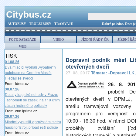
Citybus.cz
AUTOBUSY - TROLEJBUSY - TRAMVAJE
Dobré poledne.
Dnes je
FOTODATABÁZE
VIDEO
JÍZDNÍ ŘÁDY ČR
JÍZDNÍ ŘÁ
WEB
TISK
Dopravní podnik měst Li
01.08.26
otevřených dveří
Dva mladíci vybírali „výpalné“ v
autobuse na Černém Mostě.
27. 08. 2017
Témata:
-Dopravci LK
Hledají se svědci
26. 8. 201
From: idnes.cz
30.07.26
proběhl De
Detaily tragické nehody v Praze:
otevřených dveří v DPMLJ, 
Tachometr se zasekl na 110 km/h i
areálu tramvajové vozovny 
zásah hrdinného policisty
From: cnn.iprima.cz
programem pro veřejnost o
29.07.26
10:00 - 16:30 hod. V rámci DO
Mladíci vypustili v pražském metru
proběhly zvláštní jízd
hasicí přístroj, případ řeší policie
From: idnes.cz
historických tramvají a autobus