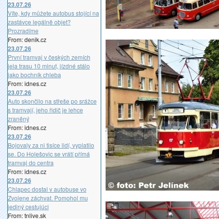
23.07.26
Víte, kdy můžete autobus stojící na
zastávce legálně objet?
Prozradíme
From: denik.cz
23.07.26
První tramvaj v českých zemích
jela trasu 10 minut, jízdné stálo
jako bochník chleba
From: idnes.cz
23.07.26
Auto skončilo na střeše po srážce
s tramvají, jeho řidič je lehce
zraněný
From: idnes.cz
23.07.26
Bojovaly za ni tisíce lidí, vyplatilo
se. Do Holešovic se vrátí přímá
tramvaj do centra
From: idnes.cz
23.07.26
Chlapec dostal v autobuse vo
Zvolene záchvat. Pomohol mu
jediný cestujúci
From: tnlive.sk