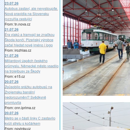
23.07.26
Autobus zastaví, ale nevystoupíte.
Nová pravidla na Slovensku
rozzuřila cestující
From: tn.nova.cz
21.07.26
Éra vlaků a tramvají se značkou
Škoda končí. Plzeňský výrobce
začal hledat nové jméno i logo
From: irozhlas.cz
21.07.26
Miliardový úspěch českého
průmyslu. Německé město vsadilo
na trolejbusy ze Škody
From: e15.cz
20.07.26
Způsobilo srážku autobusů na
Znojemsku banální
nedorozumění? Svědkyně
promluvila
From: cnn.iprima.cz
20.07.26
Metro se v části linky C zastavilo
kvůli střetu s kočárkem
From: novinky.cz