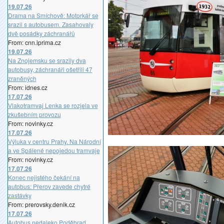
19.07.26
Drama na Smíchově: Motorkář se
srazil s autobusem. Zasahovaly
dvě posádky záchranářů
From: cnn.iprima.cz
19.07.26
Na Znojemsku se srazily dva
autobusy, záchranáři ošetřili 47
zraněných
From: idnes.cz
17.07.26
Vlakotramvaj Lenka se rozjela ve
zkušebním provozu
From: novinky.cz
17.07.26
Výluka v centru Prahy. Na Národní
a ve Spálené nepojedou tramvaje
From: novinky.cz
17.07.26
Konec nejistého čekání na
autobus: Přerov zavede chytré
zastávky
From: prerovsky.denik.cz
17.07.26
Autobus nedaleko Poděbrad