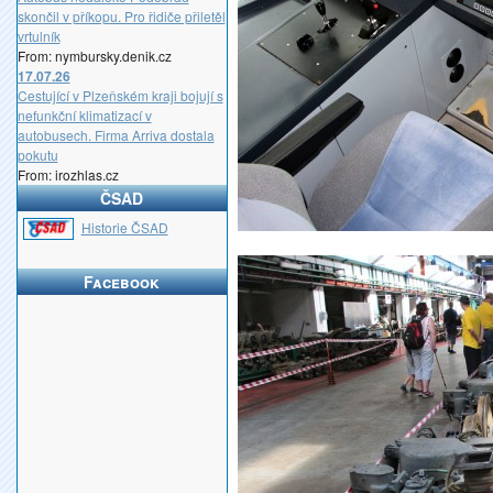
skončil v příkopu. Pro řidiče přiletěl
vrtulník
From: nymbursky.denik.cz
17.07.26
Cestující v Plzeňském kraji bojují s
nefunkční klimatizací v
autobusech. Firma Arriva dostala
pokutu
From: irozhlas.cz
ČSAD
_
Historie ČSAD
Facebook