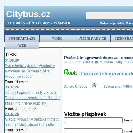
Citybus.cz
AUTOBUSY - TROLEJBUSY - TRAMVAJE
Dobré odpoledne.
Dnes
FOTODATABÁZE
VIDEO
JÍZDNÍ ŘÁDY ČR
JÍZDNÍ ŘÁ
WEB
TISK
Pražská integrovaná doprava - omeze
01.08.26
06. 05. 2021
Témata:
Hl. m. Praha
,
Linky PID
,
Č
Dva mladíci vybírali „výpalné“ v
autobuse na Černém Mostě.
Pražská integrovaná d
Hledají se svědci
From: idnes.cz
Autor: Citybus
Zobrazeno: 4,06
30.07.26
Detaily tragické nehody v Praze:
Tachometr se zasekl na 110 km/h i
zásah hrdinného policisty
From: cnn.iprima.cz
Vložte příspěvek
29.07.26
Mladíci vypustili v pražském metru
Jméno(
hasicí přístroj, případ řeší policie
From: idnes.cz
E-mail