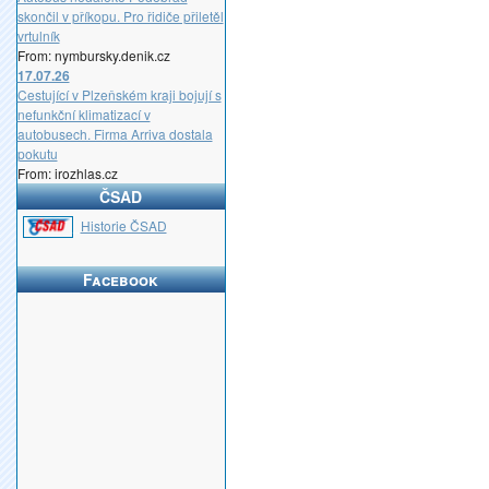
skončil v příkopu. Pro řidiče přiletěl
vrtulník
From: nymbursky.denik.cz
17.07.26
Cestující v Plzeňském kraji bojují s
nefunkční klimatizací v
autobusech. Firma Arriva dostala
pokutu
From: irozhlas.cz
ČSAD
_
Historie ČSAD
Facebook