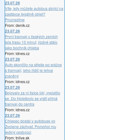
23.07.26
Víte, kdy můžete autobus stojící na
zastávce legálně objet?
Prozradíme
From: denik.cz
23.07.26
První tramvaj v českých zemích
jela trasu 10 minut, jízdné stálo
jako bochník chleba
From: idnes.cz
23.07.26
Auto skončilo na střeše po srážce
s tramvají, jeho řidič je lehce
zraněný
From: idnes.cz
23.07.26
Bojovaly za ni tisíce lidí, vyplatilo
se. Do Holešovic se vrátí přímá
tramvaj do centra
From: idnes.cz
23.07.26
Chlapec dostal v autobuse vo
Zvolene záchvat. Pomohol mu
jediný cestujúci
From: tnlive.sk