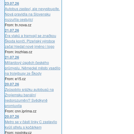
23.07.26
Autobus zastaví, ale nevystoupíte.
Nová pravidla na Slovensku
rozzuřila cestující
From: tn.nova.cz
21.07.26
Éra vlaků a tramvají se značkou
Škoda končí. Plzeňský výrobce
začal hledat nové jméno i logo
From: irozhlas.cz
21.07.26
Miliardový úspěch českého
průmyslu. Německé město vsadilo
na trolejbusy ze Škody
From: e15.cz
20.07.26
Způsobilo srážku autobusů na
Znojemsku banální
nedorozumění? Svědkyně
promluvila
From: cnn.iprima.cz
20.07.26
Metro se v části linky C zastavilo
kvůli střetu s kočárkem
From: novinky.cz