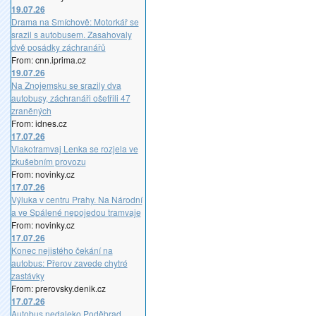
19.07.26
Drama na Smíchově: Motorkář se
srazil s autobusem. Zasahovaly
dvě posádky záchranářů
From: cnn.iprima.cz
19.07.26
Na Znojemsku se srazily dva
autobusy, záchranáři ošetřili 47
zraněných
From: idnes.cz
17.07.26
Vlakotramvaj Lenka se rozjela ve
zkušebním provozu
From: novinky.cz
17.07.26
Výluka v centru Prahy. Na Národní
a ve Spálené nepojedou tramvaje
From: novinky.cz
17.07.26
Konec nejistého čekání na
autobus: Přerov zavede chytré
zastávky
From: prerovsky.denik.cz
17.07.26
Autobus nedaleko Poděbrad