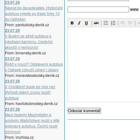
23.07.26
Návrat do devadesátek. Historický
WWW
autobus vyjede po trase linky 10
do Ostřešan
From: pardubicky.denik.cz
23.07.26
V Bystrci se střetl autobus s
návěsem kamionu. Cestující
skončil v nemocnici
From: brnensky.denik.cz
23.07.26
Řidič v nouzi? Odstavený autobus
v Ostravě vzbudil zájem i obavy
From: moravskoslezsky.denik.cz
23.07.26
V Chotěboři bude po více než
čtyřiceti letech znovu jezdit
autobus
From: havlickobrodsky.denik.cz
23.07.26
Mezi českým Meziměstím a
polským Walbřichem jezdí v létě
dotovaný autobus. Čechů jezdí
minimum
From: irozhlas.cz