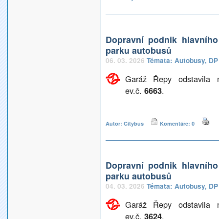
Dopravní podnik hlavníh
parku autobusů
06. 03. 2026
Témata:
Autobusy
,
DP
Garáž Řepy odstavila 
ev.č.
6663
.
Autor: Citybus
Komentáře: 0
Dopravní podnik hlavníh
parku autobusů
04. 03. 2026
Témata:
Autobusy
,
DP
Garáž Řepy odstavila 
ev.č.
3624
.