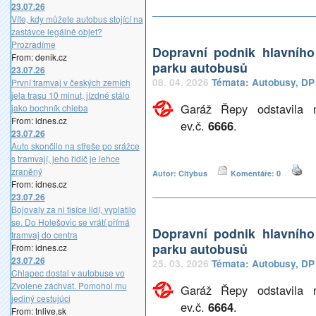
23.07.26
Víte, kdy můžete autobus stojící na
zastávce legálně objet?
Prozradíme
Dopravní podnik hlavníh
From: denik.cz
parku autobusů
23.07.26
08. 04. 2026
Témata:
Autobusy
,
DP
První tramvaj v českých zemích
jela trasu 10 minut, jízdné stálo
Garáž Řepy odstavila 
jako bochník chleba
From: idnes.cz
ev.č.
6666
.
23.07.26
Auto skončilo na střeše po srážce
s tramvají, jeho řidič je lehce
zraněný
Autor: Citybus
Komentáře: 0
From: idnes.cz
23.07.26
Bojovaly za ni tisíce lidí, vyplatilo
se. Do Holešovic se vrátí přímá
Dopravní podnik hlavníh
tramvaj do centra
parku autobusů
From: idnes.cz
23.07.26
25. 03. 2026
Témata:
Autobusy
,
DP
Chlapec dostal v autobuse vo
Zvolene záchvat. Pomohol mu
Garáž Řepy odstavila 
jediný cestujúci
ev.č.
6664
.
From: tnlive.sk