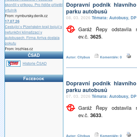
Dopravní podnik hlavníh
skončil v příkopu. Pro řidiče přiletěl
vrtulník
parku autobusů
From: nymbursky.denik.cz
08. 03. 2026
Témata:
Autobusy
,
DP
17.07.26
Cestující v Plzeňském kraji bojují s
Garáž Řepy odstavila 
nefunkční klimatizací v
ev.č.
3625
.
autobusech. Firma Arriva dostala
pokutu
From: irozhlas.cz
ČSAD
Autor: Citybus
Komentáře: 0
_
Historie ČSAD
Facebook
Dopravní podnik hlavníh
parku autobusů
07. 03. 2026
Témata:
Autobusy
,
DP
Garáž Řepy odstavila 
ev.č.
3633
.
Autor: Citybus
Komentáře: 0