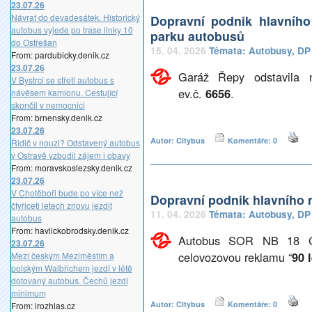
23.07.26
Návrat do devadesátek. Historický
Dopravní podnik hlavníh
autobus vyjede po trase linky 10
parku autobusů
do Ostřešan
15. 04. 2026
Témata:
Autobusy
,
DP
From: pardubicky.denik.cz
23.07.26
Garáž Řepy odstavila 
V Bystrci se střetl autobus s
ev.č.
6656
.
návěsem kamionu. Cestující
skončil v nemocnici
From: brnensky.denik.cz
23.07.26
Autor: Citybus
Komentáře: 0
Řidič v nouzi? Odstavený autobus
v Ostravě vzbudil zájem i obavy
From: moravskoslezsky.denik.cz
23.07.26
V Chotěboři bude po více než
Dopravní podnik hlavního 
čtyřiceti letech znovu jezdit
11. 04. 2026
Témata:
Autobusy
,
DP
autobus
From: havlickobrodsky.denik.cz
Autobus SOR NB 18 C
23.07.26
celovozovou reklamu “
90 
Mezi českým Meziměstím a
polským Walbřichem jezdí v létě
dotovaný autobus. Čechů jezdí
minimum
Autor: Citybus
Komentáře: 0
From: irozhlas.cz