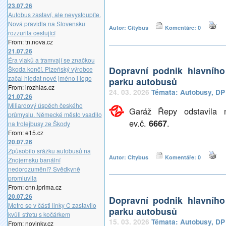
23.07.26
Autobus zastaví, ale nevystoupíte.
Nová pravidla na Slovensku
Autor: Citybus
Komentáře: 0
rozzuřila cestující
From: tn.nova.cz
21.07.26
Éra vlaků a tramvají se značkou
Dopravní podnik hlavníh
Škoda končí. Plzeňský výrobce
začal hledat nové jméno i logo
parku autobusů
From: irozhlas.cz
24. 03. 2026
Témata:
Autobusy
,
DP
21.07.26
Miliardový úspěch českého
Garáž Řepy odstavila 
průmyslu. Německé město vsadilo
ev.č.
6667
.
na trolejbusy ze Škody
From: e15.cz
20.07.26
Způsobilo srážku autobusů na
Autor: Citybus
Komentáře: 0
Znojemsku banální
nedorozumění? Svědkyně
promluvila
From: cnn.iprima.cz
20.07.26
Dopravní podnik hlavníh
Metro se v části linky C zastavilo
parku autobusů
kvůli střetu s kočárkem
15. 03. 2026
Témata:
Autobusy
,
DP
From: novinky.cz