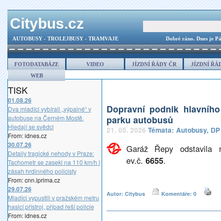
Citybus.cz
AUTOBUSY - TROLEJBUSY - TRAMVAJE
Dobré ráno.
Dnes je Pá
FOTODATABÁZE
VIDEO
JÍZDNÍ ŘÁDY ČR
JÍZDNÍ ŘÁ
WEB
TISK
01.08.26
Dopravní podnik hlavníh
Dva mladíci vybírali „výpalné“ v
autobuse na Černém Mostě.
parku autobusů
Hledají se svědci
21. 05. 2026
Témata:
Autobusy
,
DP
From: idnes.cz
30.07.26
Garáž Řepy odstavila 
Detaily tragické nehody v Praze:
ev.č.
6655
.
Tachometr se zasekl na 110 km/h i
zásah hrdinného policisty
From: cnn.iprima.cz
29.07.26
Autor: Citybus
Komentáře: 0
Mladíci vypustili v pražském metru
hasicí přístroj, případ řeší policie
From: idnes.cz