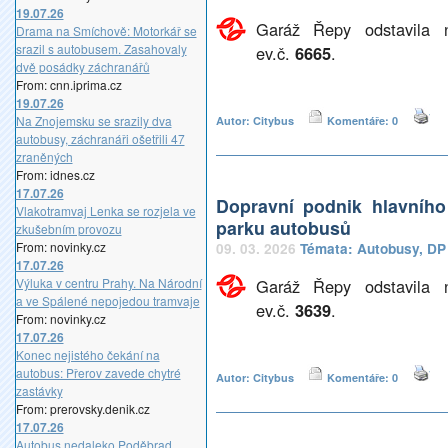
19.07.26
Garáž Řepy odstavila 
Drama na Smíchově: Motorkář se
srazil s autobusem. Zasahovaly
ev.č.
6665
.
dvě posádky záchranářů
From: cnn.iprima.cz
19.07.26
Na Znojemsku se srazily dva
Autor: Citybus
Komentáře: 0
autobusy, záchranáři ošetřili 47
zraněných
From: idnes.cz
17.07.26
Dopravní podnik hlavníh
Vlakotramvaj Lenka se rozjela ve
parku autobusů
zkušebním provozu
From: novinky.cz
09. 03. 2026
Témata:
Autobusy
,
DP
17.07.26
Výluka v centru Prahy. Na Národní
Garáž Řepy odstavila 
a ve Spálené nepojedou tramvaje
ev.č.
3639
.
From: novinky.cz
17.07.26
Konec nejistého čekání na
autobus: Přerov zavede chytré
Autor: Citybus
Komentáře: 0
zastávky
From: prerovsky.denik.cz
17.07.26
Autobus nedaleko Poděbrad