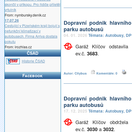
skončil v příkopu. Pro řidiče přiletěl
vrtulník
From: nymbursky.denik.cz
17.07.26
Dopravní podnik hlavníh
Cestující v Plzeňském kraji bojují s
parku autobusů
nefunkční klimatizací v
04. 01. 2026
Témata:
Autobusy
,
DP
autobusech. Firma Arriva dostala
pokutu
Garáž Klíčov odstavil
From: irozhlas.cz
ev.č.
3683
.
ČSAD
_
Historie ČSAD
Autor: Citybus
Komentáře: 0
Facebook
Dopravní podnik hlavníh
parku autobusů
17. 12. 2025
Témata:
Autobusy
,
DP
Garáž Klíčov obdržela
ev.č.
3030
a
3032
.