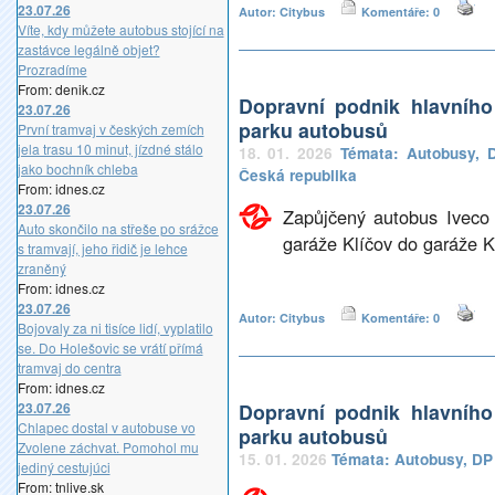
23.07.26
Autor: Citybus
Komentáře: 0
Víte, kdy můžete autobus stojící na
zastávce legálně objet?
Prozradíme
From: denik.cz
Dopravní podnik hlavníh
23.07.26
parku autobusů
První tramvaj v českých zemích
jela trasu 10 minut, jízdné stálo
18. 01. 2026
Témata:
Autobusy
,
jako bochník chleba
Česká republika
From: idnes.cz
23.07.26
Zapůjčený autobus Iveco
Auto skončilo na střeše po srážce
garáže Klíčov do garáže K
s tramvají, jeho řidič je lehce
zraněný
From: idnes.cz
23.07.26
Autor: Citybus
Komentáře: 0
Bojovaly za ni tisíce lidí, vyplatilo
se. Do Holešovic se vrátí přímá
tramvaj do centra
From: idnes.cz
23.07.26
Dopravní podnik hlavníh
Chlapec dostal v autobuse vo
parku autobusů
Zvolene záchvat. Pomohol mu
15. 01. 2026
Témata:
Autobusy
,
DP
jediný cestujúci
From: tnlive.sk