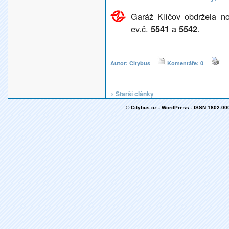
Garáž Klíčov obdržela n
ev.č.
5541
a
5542
.
Autor: Citybus
Komentáře: 0
« Starší clánky
© Citybus.cz - WordPress - ISSN 1802-00