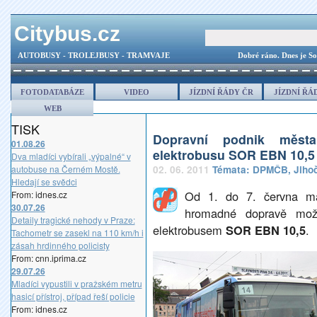
Citybus.cz
AUTOBUSY - TROLEJBUSY - TRAMVAJE
Dobré ráno.
Dnes je S
FOTODATABÁZE
VIDEO
JÍZDNÍ ŘÁDY ČR
JÍZDNÍ ŘÁ
WEB
TISK
Dopravní podnik města
01.08.26
elektrobusu SOR EBN 10,5
Dva mladíci vybírali „výpalné“ v
autobuse na Černém Mostě.
02. 06. 2011
Témata:
DPMČB
,
Jiho
Hledají se svědci
Od 1. do 7. června maj
From: idnes.cz
30.07.26
hromadné dopravě možn
Detaily tragické nehody v Praze:
elektrobusem
SOR EBN 10,5
.
Tachometr se zasekl na 110 km/h i
zásah hrdinného policisty
From: cnn.iprima.cz
29.07.26
Mladíci vypustili v pražském metru
hasicí přístroj, případ řeší policie
From: idnes.cz