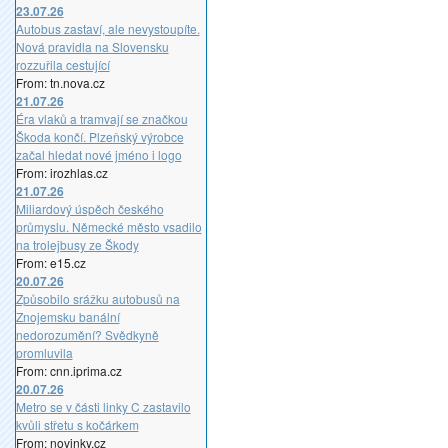
23.07.26
Autobus zastaví, ale nevystoupíte.
Nová pravidla na Slovensku
rozzuřila cestující
From: tn.nova.cz
21.07.26
Éra vlaků a tramvají se značkou
Škoda končí. Plzeňský výrobce
začal hledat nové jméno i logo
From: irozhlas.cz
21.07.26
Miliardový úspěch českého
průmyslu. Německé město vsadilo
na trolejbusy ze Škody
From: e15.cz
20.07.26
Způsobilo srážku autobusů na
Znojemsku banální
nedorozumění? Svědkyně
promluvila
From: cnn.iprima.cz
20.07.26
Metro se v části linky C zastavilo
kvůli střetu s kočárkem
From: novinky.cz