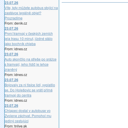
23.07.26
Víte, kdy můžete autobus stojící na
zastávce legálně objet?
Prozradíme
From: denik.cz
23.07.26
První tramvaj v českých zemích
jela trasu 10 minut, jízdné stálo
jako bochník chleba
From: idnes.cz
23.07.26
Auto skončilo na střeše po srážce
s tramvají, jeho řidič je lehce
zraněný
From: idnes.cz
23.07.26
Bojovaly za ni tisíce lidí, vyplatilo
se. Do Holešovic se vrátí přímá
tramvaj do centra
From: idnes.cz
23.07.26
Chlapec dostal v autobuse vo
Zvolene záchvat. Pomohol mu
jediný cestujúci
From: tnlive.sk