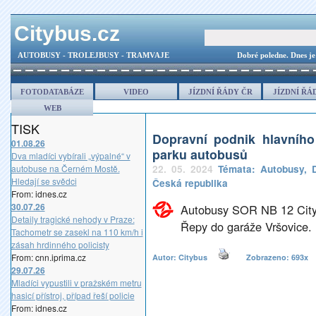
Citybus.cz
AUTOBUSY - TROLEJBUSY - TRAMVAJE
Dobré poledne.
Dnes je
FOTODATABÁZE
VIDEO
JÍZDNÍ ŘÁDY ČR
JÍZDNÍ ŘÁ
WEB
TISK
Dopravní podnik hlavníh
01.08.26
parku autobusů
Dva mladíci vybírali „výpalné“ v
autobuse na Černém Mostě.
22. 05. 2024
Témata:
Autobusy
,
Hledají se svědci
Česká republika
From: idnes.cz
30.07.26
Autobusy SOR NB 12 City
Detaily tragické nehody v Praze:
Řepy do garáže Vršovice.
Tachometr se zasekl na 110 km/h i
zásah hrdinného policisty
From: cnn.iprima.cz
Autor: Citybus
Zobrazeno: 693
29.07.26
Mladíci vypustili v pražském metru
hasicí přístroj, případ řeší policie
From: idnes.cz