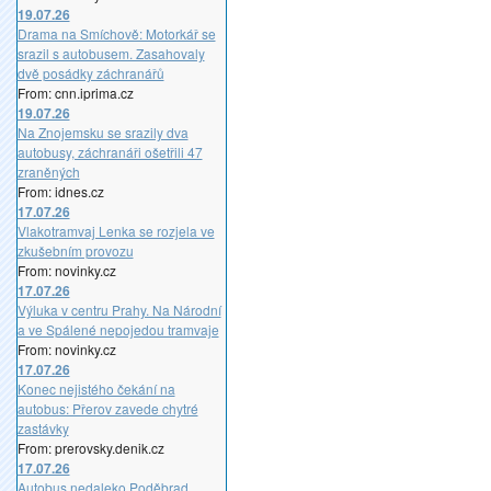
19.07.26
Drama na Smíchově: Motorkář se
srazil s autobusem. Zasahovaly
dvě posádky záchranářů
From: cnn.iprima.cz
19.07.26
Na Znojemsku se srazily dva
autobusy, záchranáři ošetřili 47
zraněných
From: idnes.cz
17.07.26
Vlakotramvaj Lenka se rozjela ve
zkušebním provozu
From: novinky.cz
17.07.26
Výluka v centru Prahy. Na Národní
a ve Spálené nepojedou tramvaje
From: novinky.cz
17.07.26
Konec nejistého čekání na
autobus: Přerov zavede chytré
zastávky
From: prerovsky.denik.cz
17.07.26
Autobus nedaleko Poděbrad