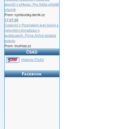
skončil v příkopu. Pro řidiče přiletěl
vrtulník
From: nymbursky.denik.cz
17.07.26
Cestující v Plzeňském kraji bojují s
nefunkční klimatizací v
autobusech. Firma Arriva dostala
pokutu
From: irozhlas.cz
ČSAD
_
Historie ČSAD
Facebook