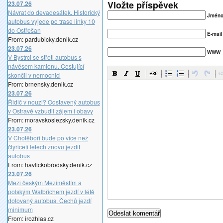
Vložte příspěvek
23.07.26
Návrat do devadesátek. Historický
Jméno(
autobus vyjede po trase linky 10
do Ostřešan
E-mail
From: pardubicky.denik.cz
23.07.26
WWW
V Bystrci se střetl autobus s
návěsem kamionu. Cestující
skončil v nemocnici
From: brnensky.denik.cz
23.07.26
Řidič v nouzi? Odstavený autobus
v Ostravě vzbudil zájem i obavy
From: moravskoslezsky.denik.cz
23.07.26
V Chotěboři bude po více než
čtyřiceti letech znovu jezdit
autobus
From: havlickobrodsky.denik.cz
23.07.26
Mezi českým Meziměstím a
polským Walbřichem jezdí v létě
dotovaný autobus. Čechů jezdí
minimum
From: irozhlas.cz