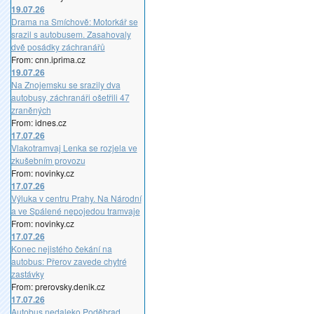
19.07.26
Drama na Smíchově: Motorkář se
srazil s autobusem. Zasahovaly
dvě posádky záchranářů
From: cnn.iprima.cz
19.07.26
Na Znojemsku se srazily dva
autobusy, záchranáři ošetřili 47
zraněných
From: idnes.cz
17.07.26
Vlakotramvaj Lenka se rozjela ve
zkušebním provozu
From: novinky.cz
17.07.26
Výluka v centru Prahy. Na Národní
a ve Spálené nepojedou tramvaje
From: novinky.cz
17.07.26
Konec nejistého čekání na
autobus: Přerov zavede chytré
zastávky
From: prerovsky.denik.cz
17.07.26
Autobus nedaleko Poděbrad