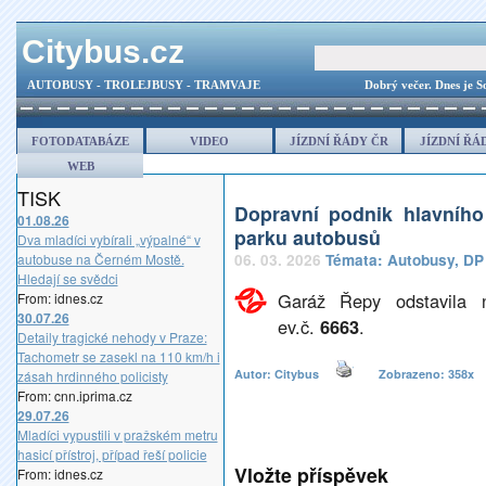
Citybus.cz
AUTOBUSY - TROLEJBUSY - TRAMVAJE
Dobrý večer.
Dnes je S
FOTODATABÁZE
VIDEO
JÍZDNÍ ŘÁDY ČR
JÍZDNÍ ŘÁ
WEB
TISK
Dopravní podnik hlavníh
01.08.26
parku autobusů
Dva mladíci vybírali „výpalné“ v
autobuse na Černém Mostě.
06. 03. 2026
Témata:
Autobusy
,
DP
Hledají se svědci
Garáž Řepy odstavila 
From: idnes.cz
30.07.26
ev.č.
6663
.
Detaily tragické nehody v Praze:
Tachometr se zasekl na 110 km/h i
Autor: Citybus
Zobrazeno: 358
zásah hrdinného policisty
From: cnn.iprima.cz
29.07.26
Mladíci vypustili v pražském metru
hasicí přístroj, případ řeší policie
Vložte příspěvek
From: idnes.cz