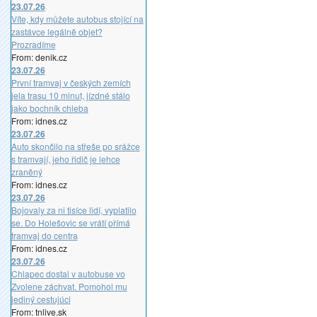
23.07.26
Víte, kdy můžete autobus stojící na
zastávce legálně objet?
Prozradíme
From: denik.cz
23.07.26
První tramvaj v českých zemích
jela trasu 10 minut, jízdné stálo
jako bochník chleba
From: idnes.cz
23.07.26
Auto skončilo na střeše po srážce
s tramvají, jeho řidič je lehce
zraněný
From: idnes.cz
23.07.26
Bojovaly za ni tisíce lidí, vyplatilo
se. Do Holešovic se vrátí přímá
tramvaj do centra
From: idnes.cz
23.07.26
Chlapec dostal v autobuse vo
Zvolene záchvat. Pomohol mu
jediný cestujúci
From: tnlive.sk