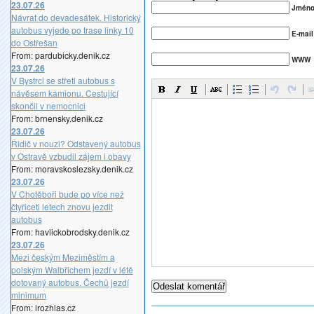
23.07.26
Jméno(
Návrat do devadesátek. Historický
autobus vyjede po trase linky 10
E-mail
do Ostřešan
From: pardubicky.denik.cz
WWW
23.07.26
V Bystrci se střetl autobus s
návěsem kamionu. Cestující
skončil v nemocnici
From: brnensky.denik.cz
23.07.26
Řidič v nouzi? Odstavený autobus
v Ostravě vzbudil zájem i obavy
From: moravskoslezsky.denik.cz
23.07.26
V Chotěboři bude po více než
čtyřiceti letech znovu jezdit
autobus
From: havlickobrodsky.denik.cz
23.07.26
Mezi českým Meziměstím a
polským Walbřichem jezdí v létě
dotovaný autobus. Čechů jezdí
minimum
From: irozhlas.cz