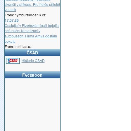
skončil v příkopu. Pro řidiče přiletěl
vrtulník
From: nymbursky.denik.cz
17.07.26
Cestující v Plzeňském kraji bojují s
nefunkční klimatizací v
autobusech. Firma Arriva dostala
pokutu
From: irozhlas.cz
ČSAD
_
Historie ČSAD
Facebook