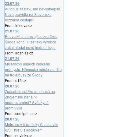
23.07.26
Autobus zastaví, ale nevystoupíte.
Nová pravidla na Slovensku
rozzuřila cestující
From: tn.nova.cz
21.07.26
Éra vlaků a tramvají se značkou
Škoda končí. Plzeňský výrobce
začal hledat nové jméno i logo
From: irozhlas.cz
21.07.26
Miliardový úspěch českého
průmyslu. Německé město vsadilo
na trolejbusy ze Škody
From: e15.cz
20.07.26
Způsobilo srážku autobusů na
Znojemsku banální
nedorozumění? Svědkyně
promluvila
From: cnn.iprima.cz
20.07.26
Metro se v části linky C zastavilo
kvůli střetu s kočárkem
From: novinky.cz