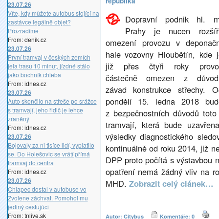
republika
23.07.26
Víte, kdy můžete autobus stojící na
Dopravní podnik hl. m
zastávce legálně objet?
Prahy je nucen rozšíři
Prozradíme
From: denik.cz
omezení provozu v deponačn
23.07.26
hale vozovny Hloubětín, kde j
První tramvaj v českých zemích
již přes čtyři roky provo
jela trasu 10 minut, jízdné stálo
jako bochník chleba
částečně omezen z důvod
From: idnes.cz
závad konstrukce střechy. O
23.07.26
pondělí 15. ledna 2018 bud
Auto skončilo na střeše po srážce
s tramvají, jeho řidič je lehce
z bezpečnostních důvodů toto 
zraněný
tramvají, která bude uzavřena
From: idnes.cz
výsledky diagnostického sledo
23.07.26
Bojovaly za ni tisíce lidí, vyplatilo
kontinuálně od roku 2014, již 
se. Do Holešovic se vrátí přímá
DPP proto počítá s výstavbou n
tramvaj do centra
opatření nemá žádný vliv na ro
From: idnes.cz
23.07.26
MHD.
Zobrazit celý clánek…
Chlapec dostal v autobuse vo
Zvolene záchvat. Pomohol mu
jediný cestujúci
From: tnlive.sk
Autor: Citybus
Komentáře: 0