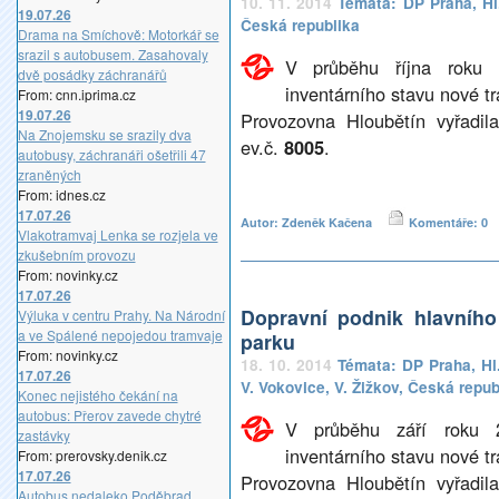
10. 11. 2014
Témata:
DP Praha
,
Hl
19.07.26
Česká republika
Drama na Smíchově: Motorkář se
srazil s autobusem. Zasahovaly
V průběhu října roku 
dvě posádky záchranářů
inventárního stavu nové t
From: cnn.iprima.cz
19.07.26
Provozovna Hloubětín vyřadil
Na Znojemsku se srazily dva
ev.č.
8005
.
autobusy, záchranáři ošetřili 47
zraněných
From: idnes.cz
17.07.26
Autor: Zdeněk Kačena
Komentáře: 0
Vlakotramvaj Lenka se rozjela ve
zkušebním provozu
From: novinky.cz
17.07.26
Dopravní podnik hlavníh
Výluka v centru Prahy. Na Národní
a ve Spálené nepojedou tramvaje
parku
From: novinky.cz
18. 10. 2014
Témata:
DP Praha
,
Hl
17.07.26
V. Vokovice
,
V. Žižkov
,
Česká repub
Konec nejistého čekání na
autobus: Přerov zavede chytré
V průběhu září roku 2
zastávky
inventárního stavu nové t
From: prerovsky.denik.cz
17.07.26
Provozovna Hloubětín vyřadil
Autobus nedaleko Poděbrad