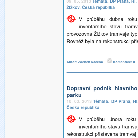
09. 05. 2013
Témata:
DP Praha
,
Hl.
Žižkov
,
Česká republika
V průběhu dubna roku 
inventárního stavu tra
provozovna Žižkov tramvaje t
Rovněž byla na rekonstrukci př
Autor: Zdeněk Kačena
Komentáře: 0
Dopravní podnik hlavníh
parku
10. 03. 2013
Témata:
DP Praha
,
Hl
Česká republika
V průběhu února roku 
inventárního stavu tramv
rekonstrukci přistavena tramvaj