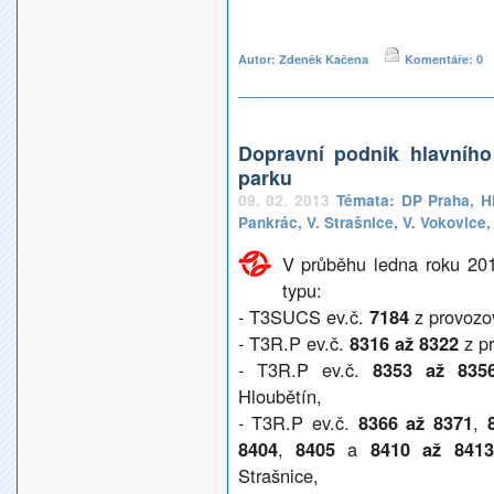
Autor: Zdeněk Kačena
Komentáře: 0
Dopravní podnik hlavníh
parku
09. 02. 2013
Témata:
DP Praha
,
H
Pankrác
,
V. Strašnice
,
V. Vokovice
V průběhu ledna roku 201
typu:
- T3SUCS ev.č.
7184
z provozo
- T3R.P ev.č.
8316 až 8322
z pr
- T3R.P ev.č.
8353 až 835
Hloubětín,
- T3R.P ev.č.
8366 až 8371
,
8404
,
8405
a
8410 až 84
Strašnice,