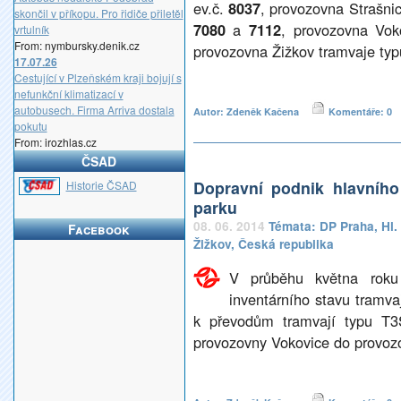
ev.č.
8037
, provozovna Strašn
skončil v příkopu. Pro řidiče přiletěl
7080
a
7112
, provozovna Vo
vrtulník
From: nymbursky.denik.cz
provozovna Žižkov tramvaje t
17.07.26
Cestující v Plzeňském kraji bojují s
nefunkční klimatizací v
autobusech. Firma Arriva dostala
Autor: Zdeněk Kačena
Komentáře: 0
pokutu
From: irozhlas.cz
ČSAD
Dopravní podnik hlavníh
_
Historie ČSAD
parku
08. 06. 2014
Témata:
DP Praha
,
Hl.
Facebook
Žižkov
,
Česká republika
V průběhu května roku
inventárního stavu tramv
k převodům tramvají typu T
provozovny Vokovice do provoz