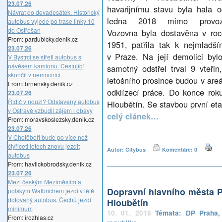
23.07.26
havarijnímu stavu byla hala o
Návrat do devadesátek. Historický
ledna 2018 mimo provoz
autobus vyjede po trase linky 10
do Ostřešan
Vozovna byla dostavěna v roc
From: pardubicky.denik.cz
1951, patřila tak k nejmladší
23.07.26
v Praze. Na její demolici byl
V Bystrci se střetl autobus s
návěsem kamionu. Cestující
samotný odstřel trval 9 vteři
skončil v nemocnici
letošního prosince budou v are
From: brnensky.denik.cz
odklízecí práce. Do konce ro
23.07.26
Řidič v nouzi? Odstavený autobus
Hloubětín. Se stavbou první eta
v Ostravě vzbudil zájem i obavy
celý clánek…
From: moravskoslezsky.denik.cz
23.07.26
V Chotěboři bude po více než
čtyřiceti letech znovu jezdit
Autor: Citybus
Komentáře: 0
autobus
From: havlickobrodsky.denik.cz
23.07.26
Mezi českým Meziměstím a
Dopravní hlavního města 
polským Walbřichem jezdí v létě
dotovaný autobus. Čechů jezdí
Hloubětín
minimum
10. 01. 2018
Témata:
DP Praha
From: irozhlas.cz