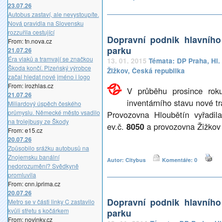
23.07.26
Autobus zastaví, ale nevystoupíte.
Nová pravidla na Slovensku
rozzuřila cestující
Dopravní podnik hlavníh
From: tn.nova.cz
parku
21.07.26
Éra vlaků a tramvají se značkou
13. 01. 2015
Témata:
DP Praha
,
Hl.
Škoda končí. Plzeňský výrobce
Žižkov
,
Česká republika
začal hledat nové jméno i logo
From: irozhlas.cz
V průběhu prosince rok
21.07.26
inventárního stavu nové t
Miliardový úspěch českého
průmyslu. Německé město vsadilo
Provozovna Hloubětín vyřadil
na trolejbusy ze Škody
ev.č.
8050
a provozovna Žižkov
From: e15.cz
20.07.26
Způsobilo srážku autobusů na
Znojemsku banální
Autor: Citybus
Komentáře: 0
nedorozumění? Svědkyně
promluvila
From: cnn.iprima.cz
20.07.26
Dopravní podnik hlavníh
Metro se v části linky C zastavilo
kvůli střetu s kočárkem
parku
From: novinky.cz