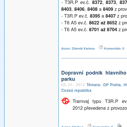
- T3R.P ev.č.
8372
,
8373
,
83
8403
,
8406
,
8408
a
8409
z prov
- T3R.P ev.č.
8395
a
8407
z pro
- T6 A5 ev.č.
8622 až 8652
z p
- T6 A5 ev.č.
8701 až 8704
z p
Autor: Zdeněk Kačena
Komentáře: 0
Dopravní podnik hlavníh
parku
05. 01. 2013
Témata:
DP Praha
,
H
Česká republika
Tramvaj typu T3R.P e
2012 převedena z provozo
Autor: Citybus
Komentáře: 0