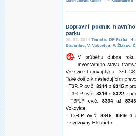
Autor: Zdeněk Kačena
Komentáře: 0
Dopravní podnik hlavníh
parku
06. 05. 2014
Témata:
DP Praha
,
Hl
Strašnice
,
V. Vokovice
,
V. Žižkov
,
Č
V průběhu dubna roku 
inventárního stavu tram
Vokovice tramvaj typu T3SUCS
Také došlo k následujícím přev
- T3R.P ev.č.
8314
a
8315
z pro
- T3R.P ev.č.
8316
a
8322
z pro
- T3R.P ev.č.
8334 až 8343
Vokovice,
- T3R.P ev.č.
8348
,
8349
a
provozovny Hloubětín.