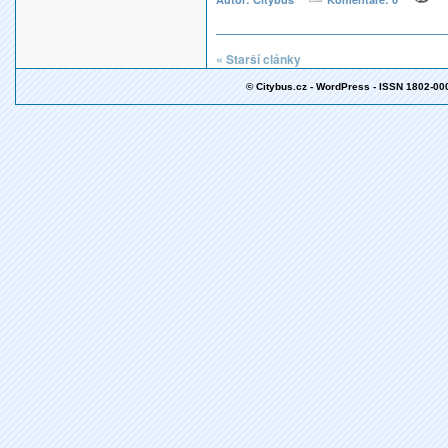
« Starší clánky
© Citybus.cz - WordPress - ISSN 1802-00