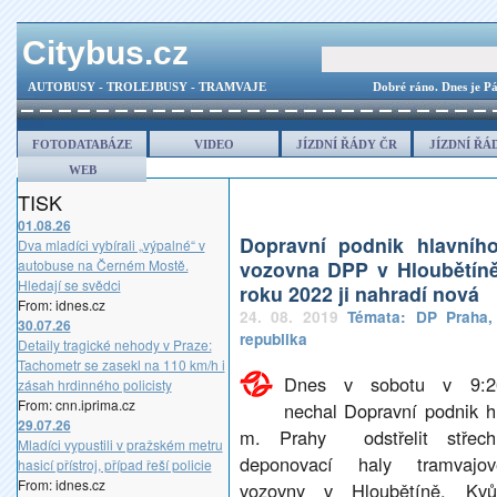
Citybus.cz
AUTOBUSY - TROLEJBUSY - TRAMVAJE
Dobré ráno.
Dnes je Pá
FOTODATABÁZE
VIDEO
JÍZDNÍ ŘÁDY ČR
JÍZDNÍ ŘÁ
WEB
TISK
01.08.26
Dopravní podnik hlavníh
Dva mladíci vybírali „výpalné“ v
autobuse na Černém Mostě.
vozovna DPP v Hloubětíně
Hledají se svědci
roku 2022 ji nahradí nová
From: idnes.cz
24. 08. 2019
Témata:
DP Praha
30.07.26
republika
Detaily tragické nehody v Praze:
Tachometr se zasekl na 110 km/h i
Dnes v sobotu v 9:2
zásah hrdinného policisty
From: cnn.iprima.cz
nechal Dopravní podnik hl
29.07.26
m. Prahy odstřelit střech
Mladíci vypustili v pražském metru
deponovací haly tramvajov
hasicí přístroj, případ řeší policie
From: idnes.cz
vozovny v Hloubětíně. Kvůl